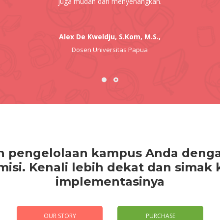
juga mudah dan menyenangkan.
Alex De Kweldju, S.Kom, M.S.,
Dosen Universitas Papua
 pengelolaan kampus Anda dengan
isi. Kenali lebih dekat dan simak 
implementasinya
OUR STORY
PURCHASE