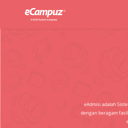
eAdmisi adalah Sis
dengan beragam fasil