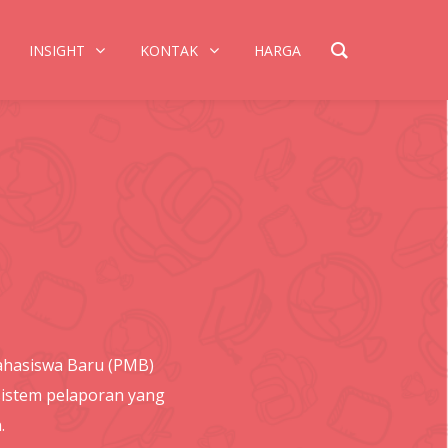
INSIGHT
KONTAK
HARGA
ahasiswa Baru (PMB)
sistem pelaporan yang
.