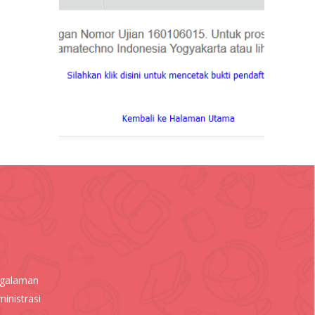
ngalaman
inistrasi