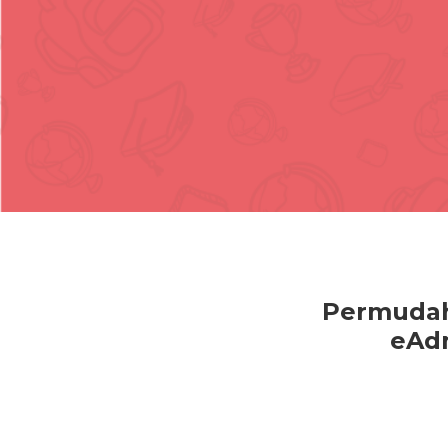
Permudah
eAdm