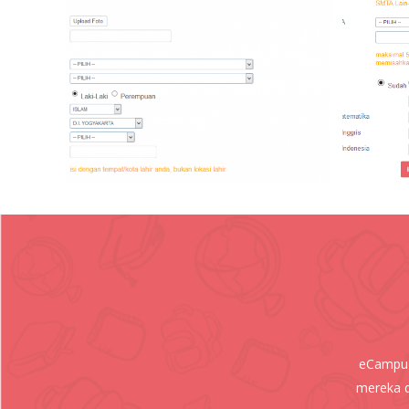
eCampuz
mereka d