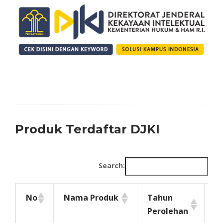
Produk Terdaftar DJKI
Search:
No
Nama Produk
Tahun
N
Perolehan
KI