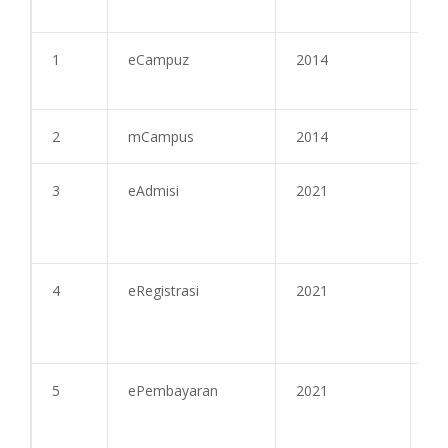
1
eCampuz
2014
71
2
mCampus
2014
71
3
eAdmisi
2021
27
4
eRegistrasi
2021
27
5
ePembayaran
2021
27