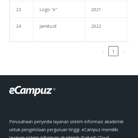
23
Logo "e"
2021
-
24
Jamitu.id
2022
-
‹
1
›
Perusahaan penyedia layanan sistem informasi akademik
untuk pengelolaan perguruan tinggi. eCampuz memiliki
layanan sistem informasi akademik (Siakad) Cloud,