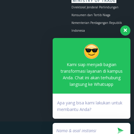
Direktorat Jenderal Perlindungan
Konsumen dan Tertib Niaga
Kementerian Perdagangan Republik
Indonesia
Whatsapp :
0853-1111-1010
Email :
contact.us@kemendag.go.id
Kami siap menjadi bagian
transformasi layanan di kampus
Anda. Chat ini akan terhubung
langsung ke Whatsapp
Terdaftar di PSE Komdigi
No. TDPSE:
Apa yang bisa kami lakukan untuk
000753.03/DJAI.PSE/05/202
membantu Anda?