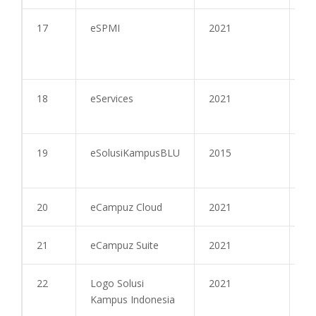
17
eSPMI
2021
24
18
eServices
2021
27
19
eSolusiKampusBLU
2015
04
20
eCampuz Cloud
2021
-
21
eCampuz Suite
2021
-
22
Logo Solusi
2021
-
Kampus Indonesia