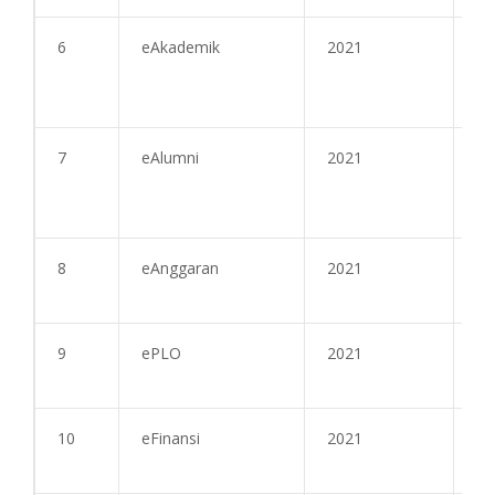
6
eAkademik
2021
28
7
eAlumni
2021
27
8
eAnggaran
2021
27
9
ePLO
2021
27
10
eFinansi
2021
27