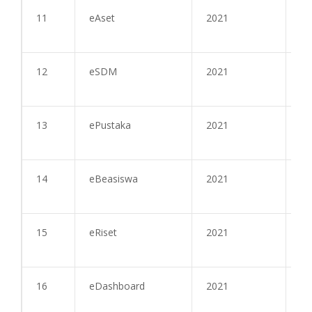
11
eAset
2021
27
12
eSDM
2021
28
13
ePustaka
2021
28
14
eBeasiswa
2021
28
15
eRiset
2021
28
16
eDashboard
2021
28