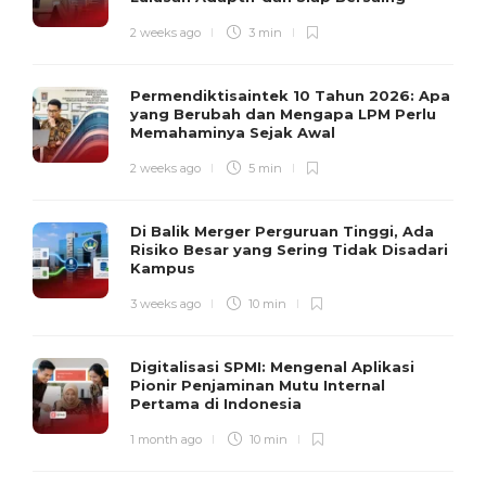
2 weeks ago
3 min
Permendiktisaintek 10 Tahun 2026: Apa
yang Berubah dan Mengapa LPM Perlu
Memahaminya Sejak Awal
2 weeks ago
5 min
Di Balik Merger Perguruan Tinggi, Ada
Risiko Besar yang Sering Tidak Disadari
Kampus
3 weeks ago
10 min
Digitalisasi SPMI: Mengenal Aplikasi
Pionir Penjaminan Mutu Internal
Pertama di Indonesia
1 month ago
10 min