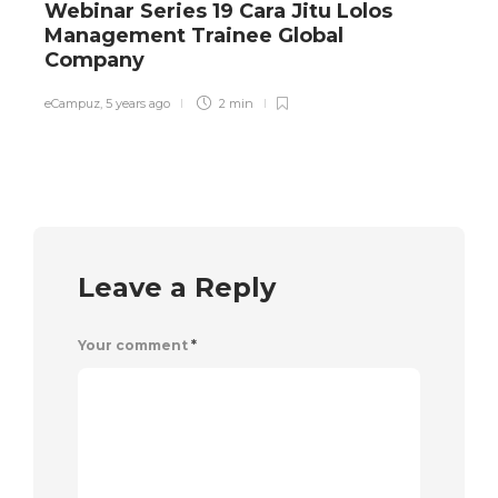
Webinar Series 19 Cara Jitu Lolos
Management Trainee Global
Company
e
eCampuz
,
5 years ago
2 min
Leave a Reply
Your comment
*