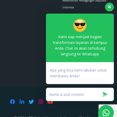
Kementerian Perdagangan Republik
Indonesia
Whatsapp :
0853-1111-1010
Email :
contact.us@kemendag.go.id
Kami siap menjadi bagian
transformasi layanan di kampus
Anda. Chat ini akan terhubung
langsung ke Whatsapp
Terdaftar di PSE Komdigi
No. TDPSE:
Apa yang bisa kami lakukan untuk
000753.03/DJAI.PSE/05/202
membantu Anda?