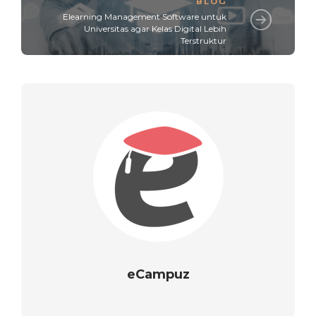
BLOG
Elearning Management Software untuk
Universitas agar Kelas Digital Lebih
Terstruktur
eCampuz