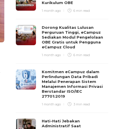
Kurikulum OBE
1 month ago
6 min
read
Dorong Kualitas Lulusan
Perguruan Tinggi, eCampuz
Sediakan Modul Pengelolaan
OBE Gratis untuk Pengguna
eCampuz Cloud
1 month ago
6 min
read
t
Komitmen eCampuz dalam
Perlindungan Data Pribadi
Melalui Penerapan Sistem
Manajemen Informasi Privasi
Berstandar ISO/IEC
27701:2019
1 month ago
3 min
read
Hati-Hati Jebakan
Administratif Saat