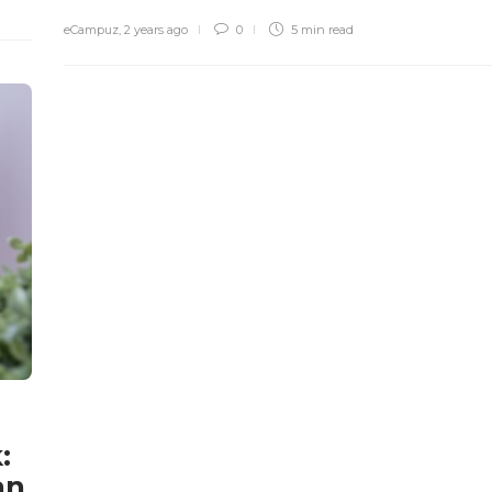
eCampuz
,
2 years ago
0
5 min
read
:
an