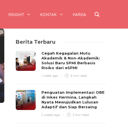
INSIGHT
KONTAK
HARGA
Berita Terbaru
Cegah Kegagalan Mutu
Akademik & Non-Akademik:
Solusi Baru SPMI Berbasis
Risiko dari eSPMI
1 week ago
9 min
read
Penguatan Implementasi OBE
di Inkes Hermina, Langkah
Nyata Mewujudkan Lulusan
Adaptif dan Siap Bersaing
2 weeks ago
3 min
read