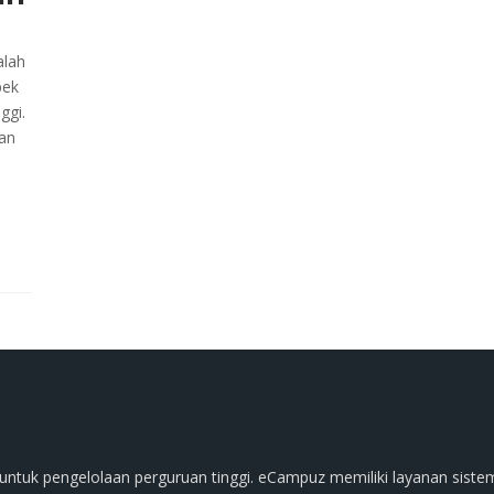
alah
pek
ggi.
gan
untuk pengelolaan perguruan tinggi. eCampuz memiliki layanan siste