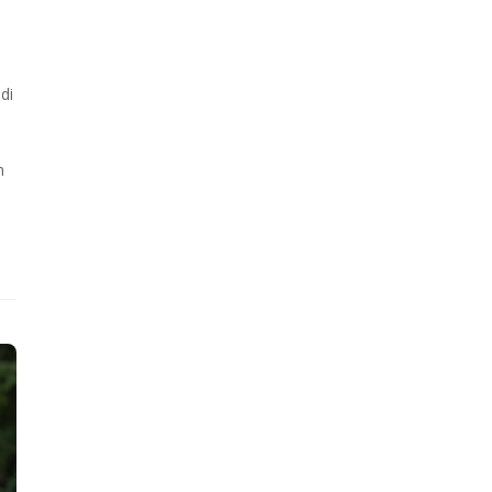
di
n
n