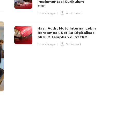
Implementasi Kurikulum
OBE
1 month ago
4 min
read
Hasil Audit Mutu Internal Lebih
Berdampak Ketika Digitalisasi
SPMI Diterapkan di STTKD
1 month ago
5 min
read