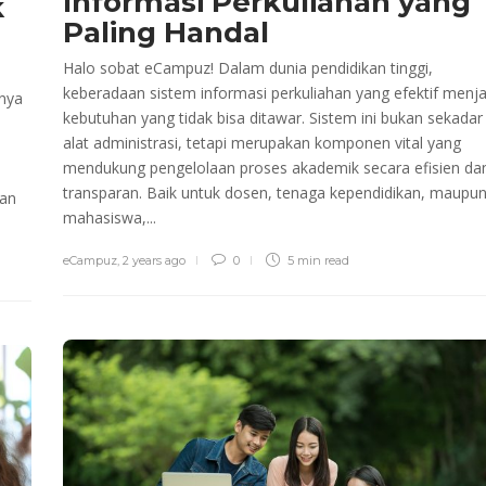
Informasi Perkuliahan yang
k
Paling Handal
Halo sobat eCampuz! Dalam dunia pendidikan tinggi,
keberadaan sistem informasi perkuliahan yang efektif menja
nnya
kebutuhan yang tidak bisa ditawar. Sistem ini bukan sekadar
alat administrasi, tetapi merupakan komponen vital yang
mendukung pengelolaan proses akademik secara efisien da
transparan. Baik untuk dosen, tenaga kependidikan, maupu
gan
mahasiswa,...
eCampuz
,
2 years ago
0
5 min
read