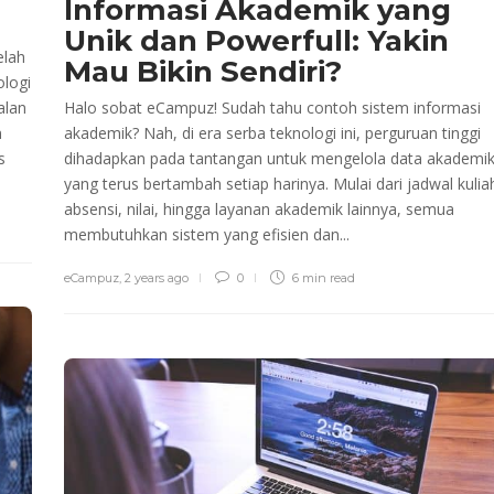
Informasi Akademik yang
Unik dan Powerfull: Yakin
elah
Mau Bikin Sendiri?
ologi
alan
Halo sobat eCampuz! Sudah tahu contoh sistem informasi
n
akademik? Nah, di era serba teknologi ini, perguruan tinggi
s
dihadapkan pada tantangan untuk mengelola data akademi
yang terus bertambah setiap harinya. Mulai dari jadwal kulia
absensi, nilai, hingga layanan akademik lainnya, semua
membutuhkan sistem yang efisien dan...
eCampuz
,
2 years ago
0
6 min
read