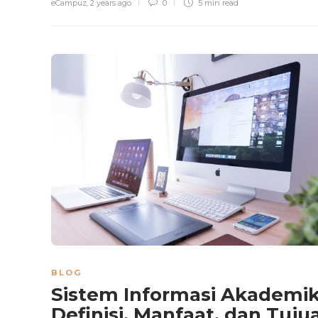
eCampuz
,
2 years ago
0
5 min
read
BLOG
Sistem Informasi Akademik
Definisi, Manfaat, dan Tuju