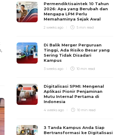
Permendiktisaintek 10 Tahun
2026: Apa yang Berubah dan
Mengapa LPM Perlu
Memahaminya Sejak Awal
2 weeks ago
5 min
read
k
Di Balik Merger Perguruan
h,
Tinggi, Ada Risiko Besar yang
Sering Tidak Disadari
Kampus
3 weeks ago
10 min
read
Digitalisasi SPMI: Mengenal
Aplikasi Pionir Penjaminan
Mutu Internal Pertama di
Indonesia
4 weeks ago
10 min
read
3 Tanda Kampus Anda Siap
Bertransformasi ke Digitalisasi