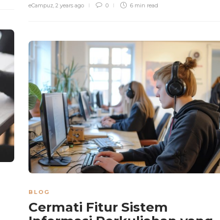
eCampuz
,
2 years ago
0
6 min
read
BLOG
Cermati Fitur Sistem