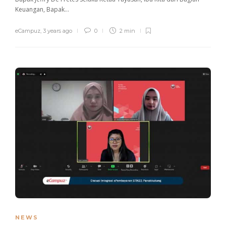
Keuangan, Bapak...
eCampuz
,
3 years ago
0
2 min
NEWS