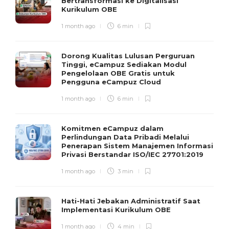
Bertransformasi ke Digitalisasi
Kurikulum OBE
1 month ago
6 min
Dorong Kualitas Lulusan Perguruan
Tinggi, eCampuz Sediakan Modul
Pengelolaan OBE Gratis untuk
Pengguna eCampuz Cloud
1 month ago
6 min
Komitmen eCampuz dalam
Perlindungan Data Pribadi Melalui
Penerapan Sistem Manajemen Informasi
Privasi Berstandar ISO/IEC 27701:2019
1 month ago
3 min
Hati-Hati Jebakan Administratif Saat
Implementasi Kurikulum OBE
1 month ago
4 min