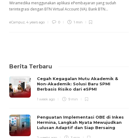
Wiramedika menggunakan aplikasi ePembayaran yang sudah
terintegrasi dengan BTN Virtual Account (VA). Bank BTN...
eCampuz
,
4 years ago
0
1 min
Berita Terbaru
Cegah Kegagalan Mutu Akademik &
Non-Akademik: Solusi Baru SPMI
Berbasis Risiko dari eSPMI
1 week ago
9 min
Penguatan Implementasi OBE di Inkes
Hermina, Langkah Nyata Mewujudkan
Lulusan Adaptif dan Siap Bersaing
2 weeks ago
3 min