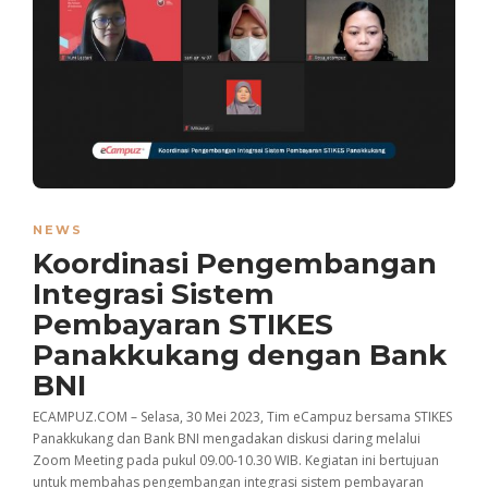
NEWS
Koordinasi Pengembangan
Integrasi Sistem
Pembayaran STIKES
Panakkukang dengan Bank
BNI
ECAMPUZ.COM – Selasa, 30 Mei 2023, Tim eCampuz bersama STIKES
Panakkukang dan Bank BNI mengadakan diskusi daring melalui
Zoom Meeting pada pukul 09.00-10.30 WIB. Kegiatan ini bertujuan
untuk membahas pengembangan integrasi sistem pembayaran