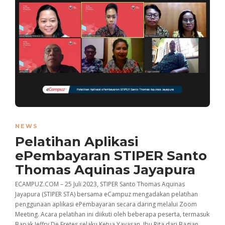
NEWS
Pelatihan Aplikasi
ePembayaran STIPER Santo
Thomas Aquinas Jayapura
ECAMPUZ.COM – 25 Juli 2023, STIPER Santo Thomas Aquinas
Jayapura (STIPER STA) bersama eCampuz mengadakan pelatihan
penggunaan aplikasi ePembayaran secara daring melalui Zoom
Meeting. Acara pelatihan ini diikuti oleh beberapa peserta, termasuk
Bapak Jeffry De Fretes selaku Ketua Yayasan, Ibu Rita dari Bagian