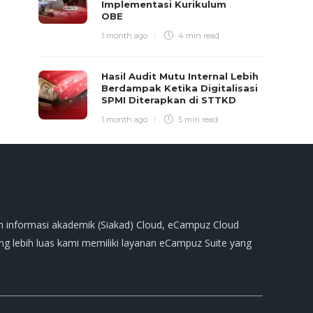
Implementasi Kurikulum
OBE
1 month ago
4 min
read
Hasil Audit Mutu Internal Lebih
Berdampak Ketika Digitalisasi
SPMI Diterapkan di STTKD
1 month ago
5 min
read
m informasi akademik (Siakad) Cloud, eCampuz Cloud
 lebih luas kami memiliki layanan eCampuz Suite yang