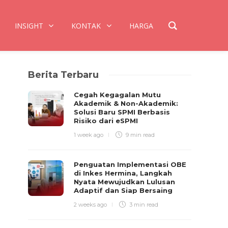
INSIGHT
KONTAK
HARGA
Berita Terbaru
Cegah Kegagalan Mutu
Akademik & Non-Akademik:
Solusi Baru SPMI Berbasis
Risiko dari eSPMI
1 week ago
9 min
read
Penguatan Implementasi OBE
di Inkes Hermina, Langkah
Nyata Mewujudkan Lulusan
Adaptif dan Siap Bersaing
2 weeks ago
3 min
read