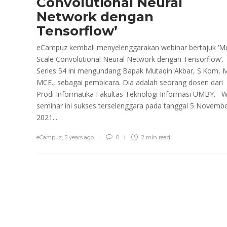
Convolutional Neural
Network dengan
Tensorflow’
eCampuz kembali menyelenggarakan webinar bertajuk ‘Mu
Scale Convolutional Neural Network dengan Tensorflow’.
Series 54 ini mengundang Bapak Mutaqin Akbar, S.Kom, M
MCE., sebagai pembicara. Dia adalah seorang dosen dari
Prodi Informatika Fakultas Teknologi Informasi UMBY. 
seminar ini sukses terselenggara pada tanggal 5 Novemb
2021...
eCampuz
,
5 years ago
0
2 min
read