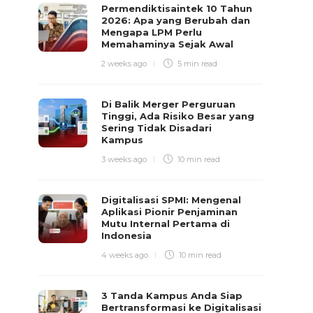
Permendiktisaintek 10 Tahun
2026: Apa yang Berubah dan
Mengapa LPM Perlu
Memahaminya Sejak Awal
2 weeks ago
5 min
read
Di Balik Merger Perguruan
Tinggi, Ada Risiko Besar yang
Sering Tidak Disadari
Kampus
3 weeks ago
10 min
read
Digitalisasi SPMI: Mengenal
Aplikasi Pionir Penjaminan
Mutu Internal Pertama di
Indonesia
4 weeks ago
10 min
read
3 Tanda Kampus Anda Siap
Bertransformasi ke Digitalisasi