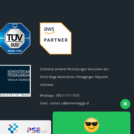
Direktorat Jenderal Perlindungan Konsumen dan
Tertib Niaga Kementerian Perdagangan Republik
Indonesia
Whatsapp :
0853-1111-1010
Email :
contact.us@kemendag.go.id
Terdaftar di PSE Komdigi
No. TDPSE: