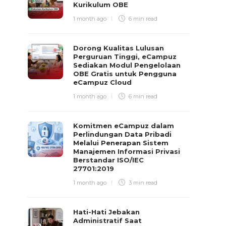
Kurikulum OBE
1 month ago
6 min
read
Dorong Kualitas Lulusan
Perguruan Tinggi, eCampuz
Sediakan Modul Pengelolaan
OBE Gratis untuk Pengguna
eCampuz Cloud
1 month ago
6 min
read
Komitmen eCampuz dalam
Perlindungan Data Pribadi
Melalui Penerapan Sistem
Manajemen Informasi Privasi
Berstandar ISO/IEC
27701:2019
1 month ago
3 min
read
Hati-Hati Jebakan
Administratif Saat