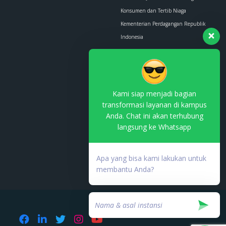
Konsumen dan Tertib Niaga
Kementerian Perdagangan Republik
Indonesia
Whatsapp :
0853-1111-1010
Email :
contact.us@kemendag.go.id
Kami siap menjadi bagian
transformasi layanan di kampus
Anda. Chat ini akan terhubung
langsung ke Whatsapp
Terdaftar di PSE Komdigi
No. TDPSE:
Apa yang bisa kami lakukan untuk
000753.03/DJAI.PSE/05/202
membantu Anda?