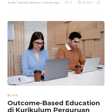
Andry Trisandy Mahany
,
2 months ago
0
22 min
BLOG
Outcome-Based Education
di Kurikulum Perguruan