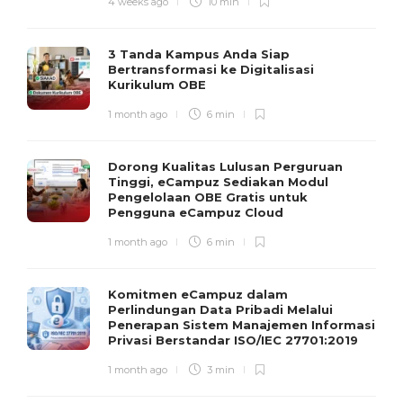
4 weeks ago
10 min
3 Tanda Kampus Anda Siap
Bertransformasi ke Digitalisasi
Kurikulum OBE
1 month ago
6 min
Dorong Kualitas Lulusan Perguruan
Tinggi, eCampuz Sediakan Modul
Pengelolaan OBE Gratis untuk
Pengguna eCampuz Cloud
1 month ago
6 min
Komitmen eCampuz dalam
Perlindungan Data Pribadi Melalui
Penerapan Sistem Manajemen Informasi
Privasi Berstandar ISO/IEC 27701:2019
1 month ago
3 min