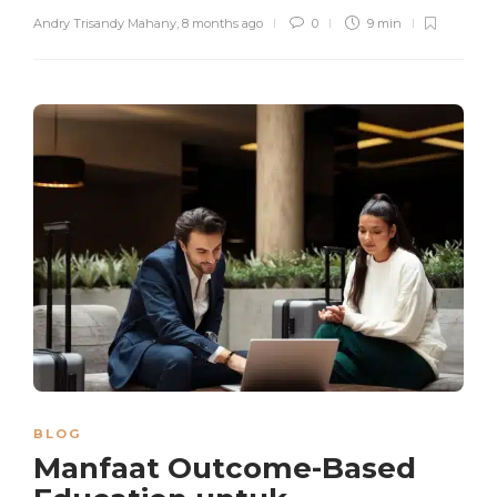
Andry Trisandy Mahany
,
8 months ago
0
9 min
BLOG
Manfaat Outcome-Based