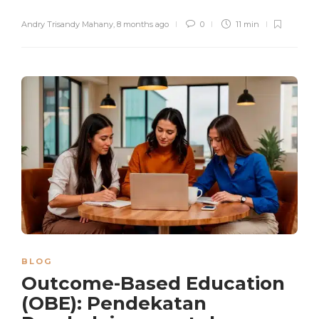
Andry Trisandy Mahany
,
8 months ago
0
11 min
BLOG
Outcome-Based Education
(OBE): Pendekatan