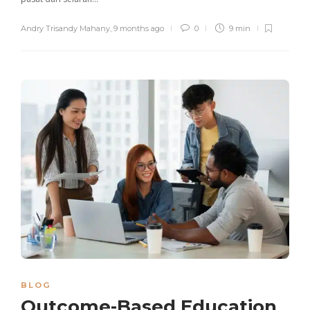
Andry Trisandy Mahany
,
9 months ago
0
9 min
BLOG
Outcome-Based Education