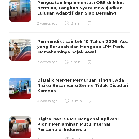
Penguatan Implementasi OBE di Inkes
Hermina, Langkah Nyata Mewujudkan
Lulusan Adaptif dan Siap Bersaing
2 weeks ago
3 min
Permendiktisaintek 10 Tahun 2026: Apa
yang Berubah dan Mengapa LPM Perlu
Memahaminya Sejak Awal
2 weeks ago
5 min
Di Balik Merger Perguruan Tinggi, Ada
Risiko Besar yang Sering Tidak Disadari
Kampus
3 weeks ago
10 min
Digitalisasi SPMI: Mengenal Aplikasi
Pionir Penjaminan Mutu Internal
Pertama di Indonesia