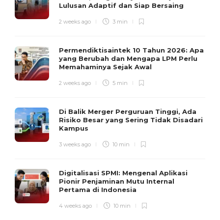
Lulusan Adaptif dan Siap Bersaing
2 weeks ago
3 min
Permendiktisaintek 10 Tahun 2026: Apa
yang Berubah dan Mengapa LPM Perlu
Memahaminya Sejak Awal
2 weeks ago
5 min
Di Balik Merger Perguruan Tinggi, Ada
Risiko Besar yang Sering Tidak Disadari
Kampus
3 weeks ago
10 min
Digitalisasi SPMI: Mengenal Aplikasi
Pionir Penjaminan Mutu Internal
Pertama di Indonesia
4 weeks ago
10 min