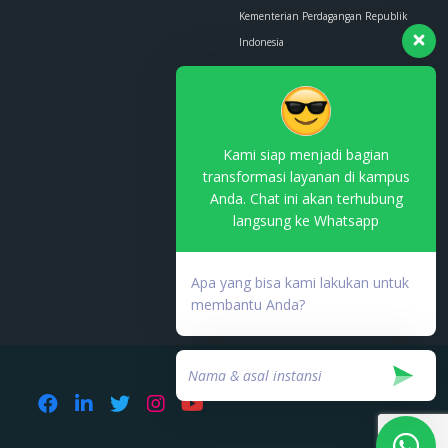
Kementerian Perdagangan Republik
Indonesia
Whatsapp :
0853-1111-1010
Email :
contact.us@kemendag.go.id
Kami siap menjadi bagian
transformasi layanan di kampus
Anda. Chat ini akan terhubung
langsung ke Whatsapp
Terdaftar di PSE Komdigi
No. TDPSE:
Apa yang bisa kami lakukan untuk
000753.03/DJAI.PSE/05/202
membantu Anda?