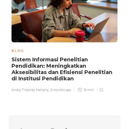
BLOG
Sistem Informasi Penelitian
Pendidikan: Meningkatkan
Aksesibilitas dan Efisiensi Penelitian
di Institusi Pendidikan
Z
Andry Trisandy Mahany
,
3 months ago
16 min