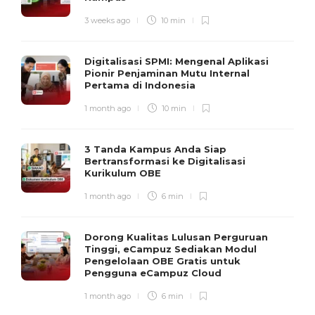
3 weeks ago
10 min
Digitalisasi SPMI: Mengenal Aplikasi
Pionir Penjaminan Mutu Internal
Pertama di Indonesia
1 month ago
10 min
3 Tanda Kampus Anda Siap
Bertransformasi ke Digitalisasi
Kurikulum OBE
1 month ago
6 min
Dorong Kualitas Lulusan Perguruan
Tinggi, eCampuz Sediakan Modul
Pengelolaan OBE Gratis untuk
Pengguna eCampuz Cloud
1 month ago
6 min