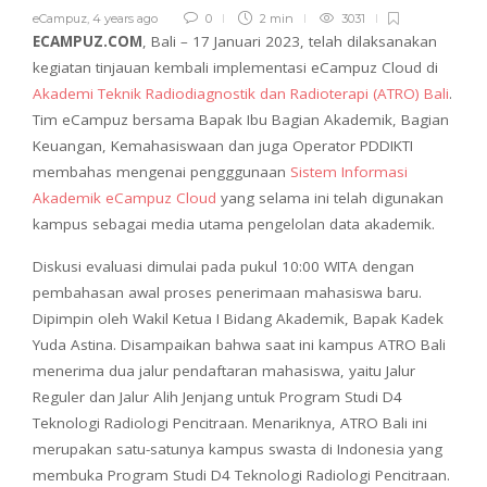
eCampuz
,
4 years ago
0
2 min
3031
ECAMPUZ.COM
, Bali – 17 Januari 2023, telah dilaksanakan
kegiatan tinjauan kembali implementasi eCampuz Cloud di
Akademi Teknik Radiodiagnostik dan Radioterapi (ATRO) Bali
.
Tim eCampuz bersama Bapak Ibu Bagian Akademik, Bagian
Keuangan, Kemahasiswaan dan juga Operator PDDIKTI
membahas mengenai pengggunaan
Sistem Informasi
Akademik eCampuz Cloud
yang selama ini telah digunakan
kampus sebagai media utama pengelolan data akademik.
Diskusi evaluasi dimulai pada pukul 10:00 WITA dengan
pembahasan awal proses penerimaan mahasiswa baru.
Dipimpin oleh Wakil Ketua I Bidang Akademik, Bapak Kadek
Yuda Astina. Disampaikan bahwa saat ini kampus ATRO Bali
menerima dua jalur pendaftaran mahasiswa, yaitu Jalur
Reguler dan Jalur Alih Jenjang untuk Program Studi D4
Teknologi Radiologi Pencitraan. Menariknya, ATRO Bali ini
merupakan satu-satunya kampus swasta di Indonesia yang
membuka Program Studi D4 Teknologi Radiologi Pencitraan.