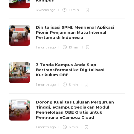
Kampus
3 weeks ago
10 min
Digitalisasi SPMI: Mengenal Aplikasi
Pionir Penjaminan Mutu Internal
Pertama di Indonesia
1 month ago
10 min
3 Tanda Kampus Anda Siap
Bertransformasi ke Digitalisasi
Kurikulum OBE
1 month ago
6 min
Dorong Kualitas Lulusan Perguruan
Tinggi, eCampuz Sediakan Modul
Pengelolaan OBE Gratis untuk
Pengguna eCampuz Cloud
1 month ago
6 min