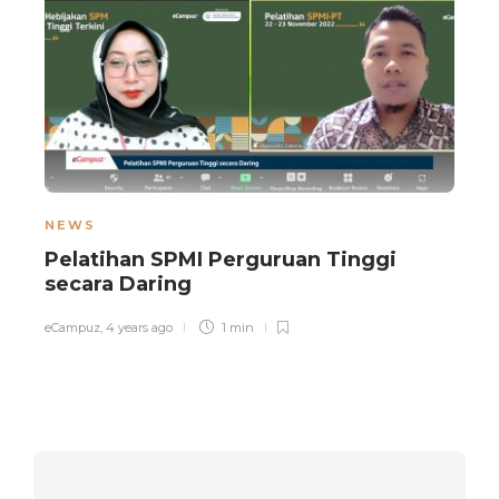
NEWS
Pelatihan SPMI Perguruan Tinggi
secara Daring
eCampuz
,
4 years ago
1 min
e