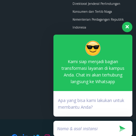
Direktorat Jenderal Perlindungan
Konsumen dan Tertib Niaga
Kementerian Perdagangan Republik
Indonesia
Whatsapp :
0853-1111-1010
Email :
contact.us@kemendag.go.id
Kami siap menjadi bagian
transformasi layanan di kampus
Anda. Chat ini akan terhubung
langsung ke Whatsapp
Terdaftar di PSE Komdigi
No. TDPSE:
Apa yang bisa kami lakukan untuk
000753.03/DJAI.PSE/05/202
membantu Anda?