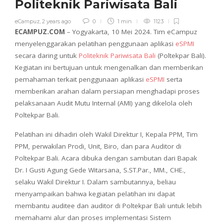
Politeknik Pariwisata Bali
eCampuz
,
2 years ago
0
1 min
1123
ECAMPUZ.COM
– Yogyakarta, 10 Mei 2024. Tim eCampuz
menyelenggarakan pelatihan penggunaan aplikasi
eSPMI
secara daring untuk
Politeknik Pariwisata Bali
(Poltekpar Bali).
Kegiatan ini bertujuan untuk mengenalkan dan memberikan
pemahaman terkait penggunaan aplikasi
eSPMI
serta
memberikan arahan dalam persiapan menghadapi proses
pelaksanaan Audit Mutu Internal (AMI) yang dikelola oleh
Poltekpar Bali.
Pelatihan ini dihadiri oleh Wakil Direktur I, Kepala PPM, Tim
PPM, perwakilan Prodi, Unit, Biro, dan para Auditor di
Poltekpar Bali. Acara dibuka dengan sambutan dari Bapak
Dr. I Gusti Agung Gede Witarsana, S.ST.Par., MM., CHE.,
selaku Wakil Direktur I. Dalam sambutannya, beliau
menyampaikan bahwa kegiatan pelatihan ini dapat
membantu auditee dan auditor di Poltekpar Bali untuk lebih
memahami alur dan proses implementasi Sistem