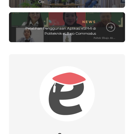
Gio
NEWS
Pelatihan Penggunaan Aplikasi eSPMI di
Politeknik eLBajo Commodus