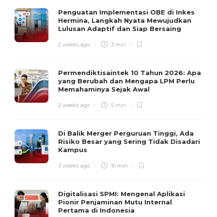
Penguatan Implementasi OBE di Inkes
Hermina, Langkah Nyata Mewujudkan
Lulusan Adaptif dan Siap Bersaing
2 weeks ago
3 min
Permendiktisaintek 10 Tahun 2026: Apa
yang Berubah dan Mengapa LPM Perlu
Memahaminya Sejak Awal
2 weeks ago
5 min
Di Balik Merger Perguruan Tinggi, Ada
Risiko Besar yang Sering Tidak Disadari
Kampus
3 weeks ago
10 min
Digitalisasi SPMI: Mengenal Aplikasi
Pionir Penjaminan Mutu Internal
Pertama di Indonesia