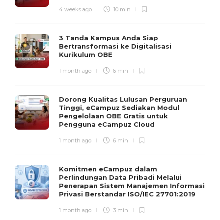
4 weeks ago
10 min
3 Tanda Kampus Anda Siap
Bertransformasi ke Digitalisasi
Kurikulum OBE
1 month ago
6 min
Dorong Kualitas Lulusan Perguruan
Tinggi, eCampuz Sediakan Modul
Pengelolaan OBE Gratis untuk
Pengguna eCampuz Cloud
1 month ago
6 min
Komitmen eCampuz dalam
Perlindungan Data Pribadi Melalui
Penerapan Sistem Manajemen Informasi
Privasi Berstandar ISO/IEC 27701:2019
1 month ago
3 min