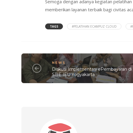
Semoga dengan adanya kegiatan pelatihan 
memberikan layanan terbaik bagi civitas a
TAGS
#PELATIHAN ECAMPUZ CLOUD
#
NEWS
Diskusi Implementasi ePembayaran di
STIE IEU Yogyakarta