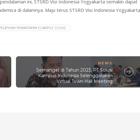
pendalaman ini, STSRD Visi Indonesia Yogyakarta semakin dapat
cademica di dalamnya. Maju terus STSRD Visi Indonesia Yogyakarta
PELATIHAN PEMANTAPAN ECAMPUZ CLOUD
NEWS
Semangat di Tahun 2023, PT Solusi
Kampus Indonesia Selenggarakan
Virtual Town Hall Meeting