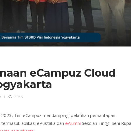
unaan eCampuz Cloud
Yogyakarta
d
4043
i 2023, Tim eCampuz mendampingi pelatihan pemantapan
 termasuk aplikasi ePustaka dan
eAlumni
Sekolah Tinggi Seni Rup