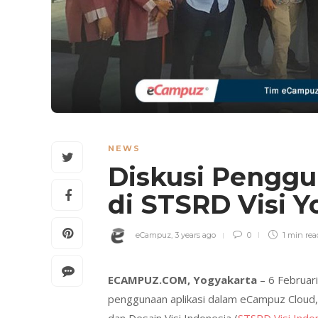
NEWS
Diskusi Pengg
di STSRD Visi 
eCampuz
,
3 years ago
0
1 min
rea
ECAMPUZ.COM, Yogyakarta
– 6 Februar
penggunaan aplikasi dalam eCampuz Cloud,