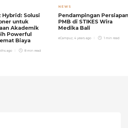
NEWS
Hybrid: Solusi
Pendampingan Persiapa
oner untuk
PMB di STIKES Wira
laan Akademik
Medika Bali
ih Powerful
eCampuz
,
4 years ago
1 min
read
emat Biaya
ths ago
8 min
read