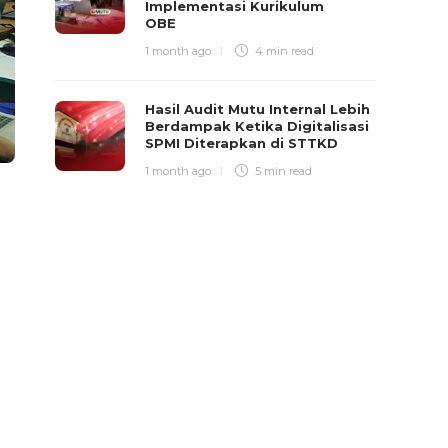
Implementasi Kurikulum
OBE
1 month ago
4 min
read
Hasil Audit Mutu Internal Lebih
Berdampak Ketika Digitalisasi
SPMI Diterapkan di STTKD
1 month ago
5 min
read