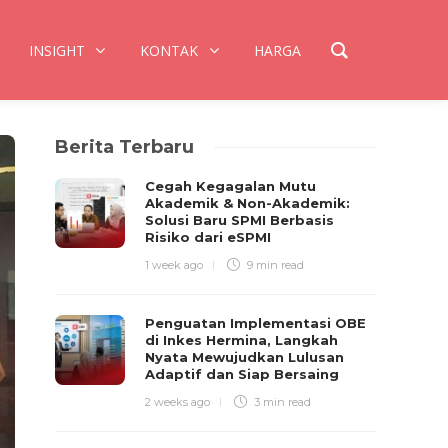
INSIGHT
KONTAK
HARGA
Berita Terbaru
Cegah Kegagalan Mutu
Akademik & Non-Akademik:
Solusi Baru SPMI Berbasis
Risiko dari eSPMI
1 week ago
9 min
read
Penguatan Implementasi OBE
di Inkes Hermina, Langkah
Nyata Mewujudkan Lulusan
Adaptif dan Siap Bersaing
2 weeks ago
3 min
read