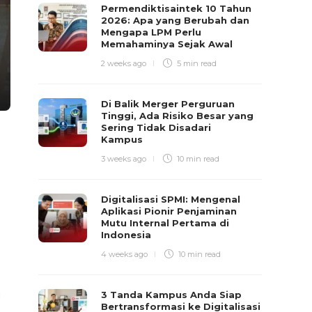
Permendiktisaintek 10 Tahun
2026: Apa yang Berubah dan
Mengapa LPM Perlu
Memahaminya Sejak Awal
2 weeks ago
5 min
read
Di Balik Merger Perguruan
Tinggi, Ada Risiko Besar yang
Sering Tidak Disadari
Kampus
3 weeks ago
10 min
read
Digitalisasi SPMI: Mengenal
Aplikasi Pionir Penjaminan
Mutu Internal Pertama di
Indonesia
4 weeks ago
10 min
read
a
3 Tanda Kampus Anda Siap
Bertransformasi ke Digitalisasi