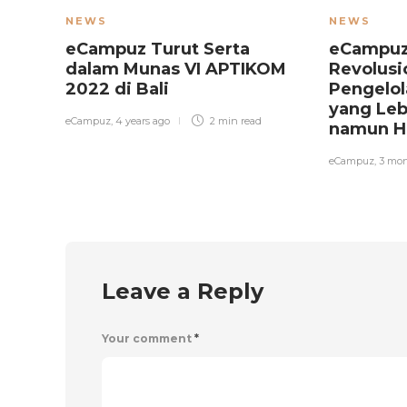
NEWS
NEWS
eCampuz Turut Serta
eCampuz 
dalam Munas VI APTIKOM
Revolusi
2022 di Bali
Pengelo
yang Leb
eCampuz
,
4 years ago
2 min
read
namun H
eCampuz
,
3 mon
Leave a Reply
Your comment
*