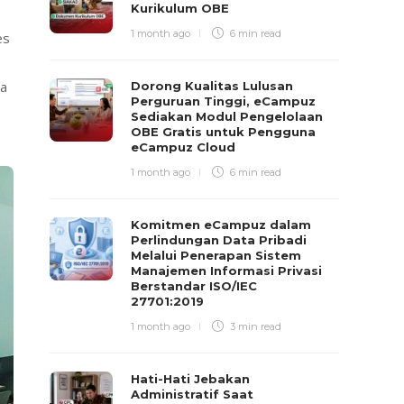
Kurikulum OBE
1 month ago
6 min
read
es
wa
Dorong Kualitas Lulusan
Perguruan Tinggi, eCampuz
Sediakan Modul Pengelolaan
OBE Gratis untuk Pengguna
eCampuz Cloud
1 month ago
6 min
read
Komitmen eCampuz dalam
Perlindungan Data Pribadi
Melalui Penerapan Sistem
Manajemen Informasi Privasi
Berstandar ISO/IEC
27701:2019
1 month ago
3 min
read
Hati-Hati Jebakan
Administratif Saat