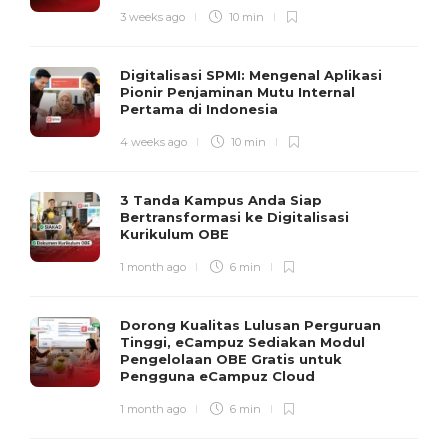
3 weeks ago
10 min
Digitalisasi SPMI: Mengenal Aplikasi
Pionir Penjaminan Mutu Internal
Pertama di Indonesia
4 weeks ago
10 min
3 Tanda Kampus Anda Siap
Bertransformasi ke Digitalisasi
Kurikulum OBE
1 month ago
6 min
Dorong Kualitas Lulusan Perguruan
Tinggi, eCampuz Sediakan Modul
Pengelolaan OBE Gratis untuk
Pengguna eCampuz Cloud
1 month ago
6 min