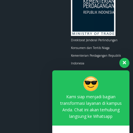
Direktorat Jenderal Perlindungan
Konsumen dan Tertib Niaga
Kementerian Perdagangan Republik
Indonesia
Whatsapp :
0853-1111-1010
Email :
contact.us@kemendag.go.id
Kami siap menjadi bagian
transformasi layanan di kampus
Anda. Chat ini akan terhubung
langsung ke Whatsapp
Terdaftar di PSE Komdigi
No. TDPSE: