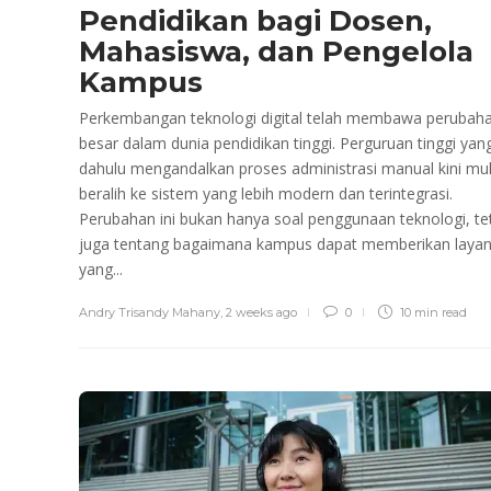
Pendidikan bagi Dosen,
Mahasiswa, dan Pengelola
Kampus
Perkembangan teknologi digital telah membawa perubah
besar dalam dunia pendidikan tinggi. Perguruan tinggi yan
dahulu mengandalkan proses administrasi manual kini mul
beralih ke sistem yang lebih modern dan terintegrasi.
Perubahan ini bukan hanya soal penggunaan teknologi, te
juga tentang bagaimana kampus dapat memberikan laya
yang...
Andry Trisandy Mahany
,
2 weeks ago
0
10 min
read