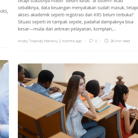
tetapi statusnya masih “belum lunas” di sistem? Atau
sebaliknya, data keuangan menyatakan sudah masuk, tetapi
 KRS,
akses akademik seperti registrasi dan KRS belum terbuka?
Situasi seperti ini tampak sepele, padahal dampaknya bisa
besar—mulai dari antrean pelayanan, komplain,...
Andry Trisandy Mahany
,
2 months ago
0
26 min
read