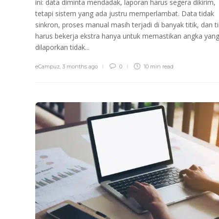
ini: data diminta mendadak, laporan harus segera dikirim,
tetapi sistem yang ada justru memperlambat. Data tidak
sinkron, proses manual masih terjadi di banyak titik, dan t
harus bekerja ekstra hanya untuk memastikan angka yan
dilaporkan tidak...
eCampuz
,
3 months ago
0
10 min
read