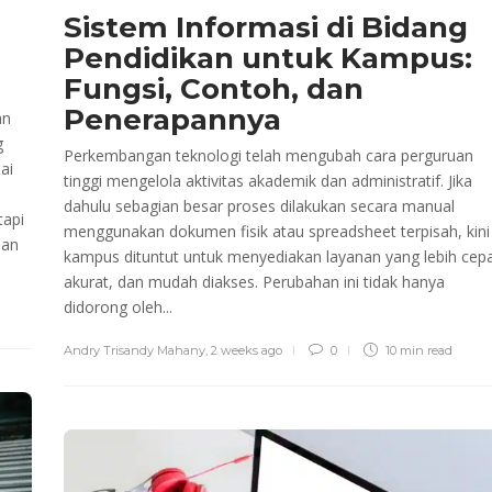
Sistem Informasi di Bidang
Pendidikan untuk Kampus:
Fungsi, Contoh, dan
Penerapannya
an
g
Perkembangan teknologi telah mengubah cara perguruan
ai
tinggi mengelola aktivitas akademik dan administratif. Jika
dahulu sebagian besar proses dilakukan secara manual
tapi
menggunakan dokumen fisik atau spreadsheet terpisah, kini
nan
kampus dituntut untuk menyediakan layanan yang lebih cepa
akurat, dan mudah diakses. Perubahan ini tidak hanya
didorong oleh...
Andry Trisandy Mahany
,
2 weeks ago
0
10 min
read