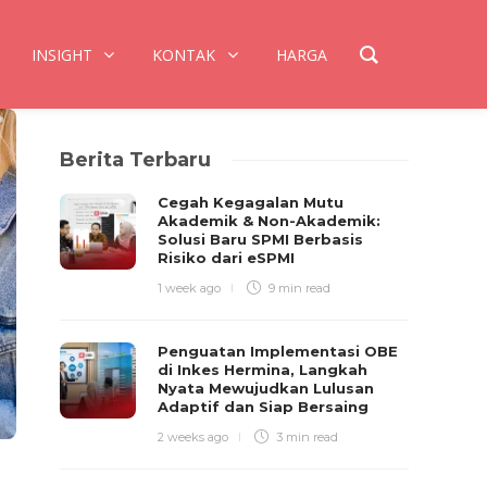
INSIGHT
KONTAK
HARGA
Berita Terbaru
Cegah Kegagalan Mutu
Akademik & Non-Akademik:
Solusi Baru SPMI Berbasis
Risiko dari eSPMI
1 week ago
9 min
read
Penguatan Implementasi OBE
di Inkes Hermina, Langkah
Nyata Mewujudkan Lulusan
Adaptif dan Siap Bersaing
2 weeks ago
3 min
read