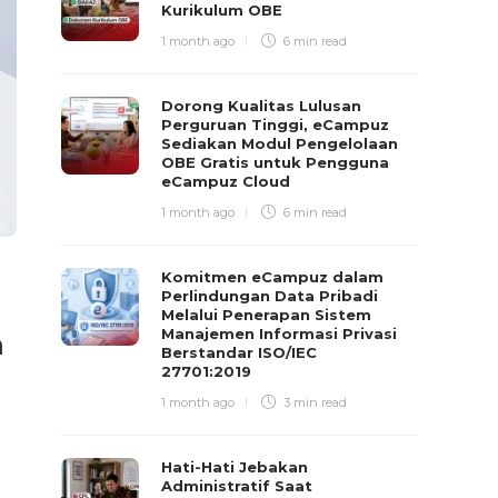
Kurikulum OBE
1 month ago
6 min
read
Dorong Kualitas Lulusan
Perguruan Tinggi, eCampuz
Sediakan Modul Pengelolaan
OBE Gratis untuk Pengguna
eCampuz Cloud
1 month ago
6 min
read
Komitmen eCampuz dalam
Perlindungan Data Pribadi
Melalui Penerapan Sistem
Manajemen Informasi Privasi
m
Berstandar ISO/IEC
27701:2019
1 month ago
3 min
read
Hati-Hati Jebakan
Administratif Saat