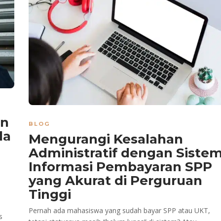
an
BLOG
la
Mengurangi Kesalahan
Administratif dengan Siste
Informasi Pembayaran SPP
yang Akurat di Perguruan
Tinggi
Pernah ada mahasiswa yang sudah bayar SPP atau UKT,
s