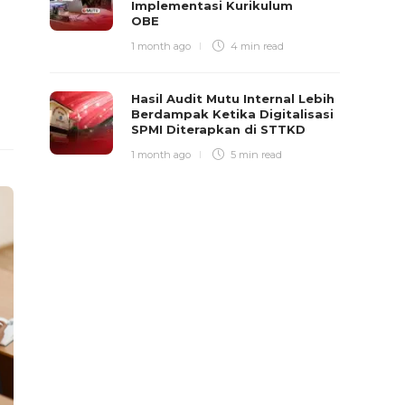
Implementasi Kurikulum
OBE
1 month ago
4 min
read
Hasil Audit Mutu Internal Lebih
Berdampak Ketika Digitalisasi
SPMI Diterapkan di STTKD
1 month ago
5 min
read