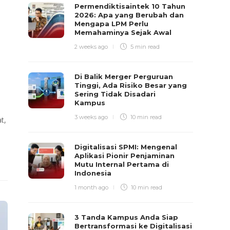
Permendiktisaintek 10 Tahun
2026: Apa yang Berubah dan
Mengapa LPM Perlu
Memahaminya Sejak Awal
2 weeks ago
5 min
read
Di Balik Merger Perguruan
Tinggi, Ada Risiko Besar yang
Sering Tidak Disadari
Kampus
3 weeks ago
10 min
read
t,
Digitalisasi SPMI: Mengenal
Aplikasi Pionir Penjaminan
Mutu Internal Pertama di
Indonesia
1 month ago
10 min
read
3 Tanda Kampus Anda Siap
Bertransformasi ke Digitalisasi