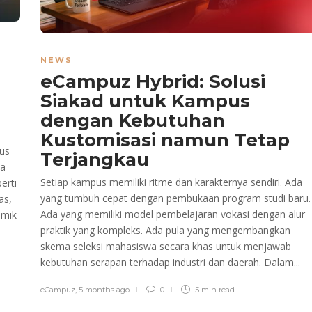
NEWS
eCampuz Hybrid: Solusi
Siakad untuk Kampus
dengan Kebutuhan
Kustomisasi namun Tetap
pus
Terjangkau
ka
Setiap kampus memiliki ritme dan karakternya sendiri. Ada
erti
yang tumbuh cepat dengan pembukaan program studi baru.
as,
Ada yang memiliki model pembelajaran vokasi dengan alur
emik
praktik yang kompleks. Ada pula yang mengembangkan
skema seleksi mahasiswa secara khas untuk menjawab
kebutuhan serapan terhadap industri dan daerah. Dalam...
eCampuz
,
5 months ago
0
5 min
read