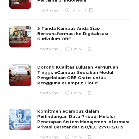
Pertama di Indonesia
1 month ago
10 min
3 Tanda Kampus Anda Siap
Bertransformasi ke Digitalisasi
Kurikulum OBE
1 month ago
6 min
Dorong Kualitas Lulusan Perguruan
Tinggi, eCampuz Sediakan Modul
Pengelolaan OBE Gratis untuk
Pengguna eCampuz Cloud
1 month ago
6 min
Komitmen eCampuz dalam
Perlindungan Data Pribadi Melalui
Penerapan Sistem Manajemen Informasi
Privasi Berstandar ISO/IEC 27701:2019
1 month ago
3 min