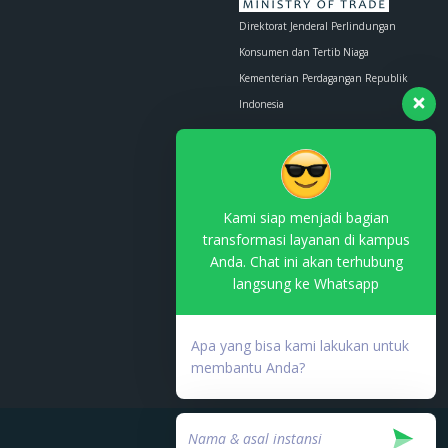
Direktorat Jenderal Perlindungan
Konsumen dan Tertib Niaga
Kementerian Perdagangan Republik
Indonesia
Whatsapp :
0853-1111-1010
Email :
contact.us@kemendag.go.id
Kami siap menjadi bagian
transformasi layanan di kampus
Anda. Chat ini akan terhubung
langsung ke Whatsapp
Terdaftar di PSE Komdigi
No. TDPSE:
Apa yang bisa kami lakukan untuk
000753.03/DJAI.PSE/05/202
membantu Anda?