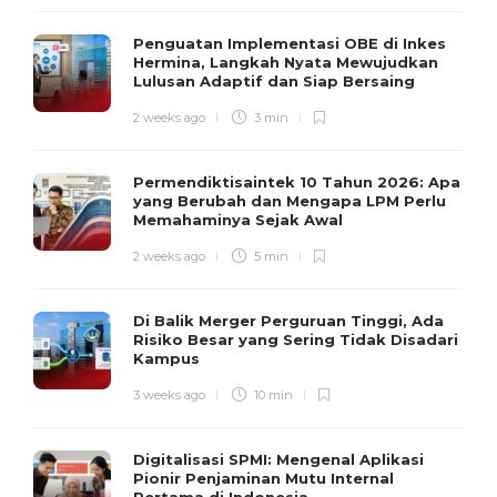
Penguatan Implementasi OBE di Inkes
Hermina, Langkah Nyata Mewujudkan
Lulusan Adaptif dan Siap Bersaing
2 weeks ago
3 min
Permendiktisaintek 10 Tahun 2026: Apa
yang Berubah dan Mengapa LPM Perlu
Memahaminya Sejak Awal
2 weeks ago
5 min
Di Balik Merger Perguruan Tinggi, Ada
Risiko Besar yang Sering Tidak Disadari
Kampus
3 weeks ago
10 min
Digitalisasi SPMI: Mengenal Aplikasi
Pionir Penjaminan Mutu Internal