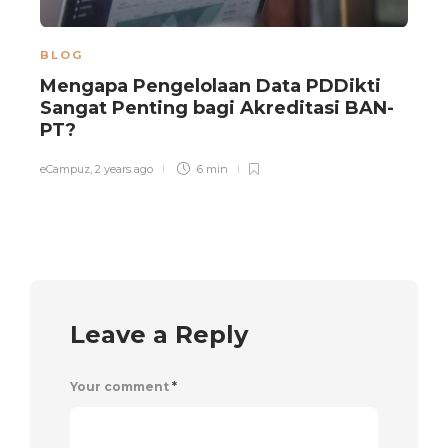
BLOG
Mengapa Pengelolaan Data PDDikti
Sangat Penting bagi Akreditasi BAN-
P
PT?
eCampuz
,
2 years ago
6 min
Z
Leave a Reply
Your comment
*