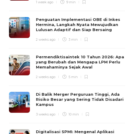
1 week ago
9 min
Penguatan Implementasi OBE di Inkes
Hermina, Langkah Nyata Mewujudkan
Lulusan Adaptif dan Siap Bersaing
2 weeks ago
3 min
Permendiktisaintek 10 Tahun 2026: Apa
yang Berubah dan Mengapa LPM Perlu
Memahaminya Sejak Awal
2 weeks ago
5 min
Di Balik Merger Perguruan Tinggi, Ada
Risiko Besar yang Sering Tidak Disadari
Kampus
3 weeks ago
10 min
Digitalisasi SPMI: Mengenal Aplikasi