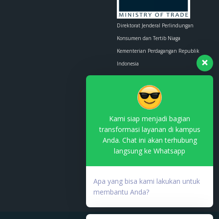
Direktorat Jenderal Perlindungan
Konsumen dan Tertib Niaga
Kementerian Perdagangan Republik
Indonesia
Whatsapp :
0853-1111-1010
Email :
contact.us@kemendag.go.id
Kami siap menjadi bagian
transformasi layanan di kampus
Anda. Chat ini akan terhubung
langsung ke Whatsapp
Terdaftar di PSE Komdigi
No. TDPSE:
Apa yang bisa kami lakukan untuk
000753.03/DJAI.PSE/05/202
membantu Anda?