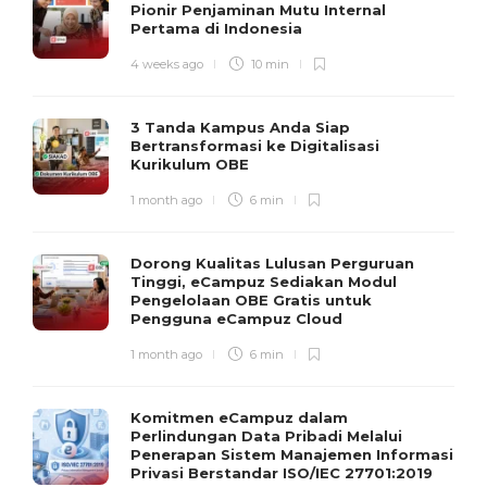
Pionir Penjaminan Mutu Internal
Pertama di Indonesia
4 weeks ago
10 min
3 Tanda Kampus Anda Siap
Bertransformasi ke Digitalisasi
Kurikulum OBE
1 month ago
6 min
Dorong Kualitas Lulusan Perguruan
Tinggi, eCampuz Sediakan Modul
Pengelolaan OBE Gratis untuk
Pengguna eCampuz Cloud
1 month ago
6 min
Komitmen eCampuz dalam
Perlindungan Data Pribadi Melalui
Penerapan Sistem Manajemen Informasi
Privasi Berstandar ISO/IEC 27701:2019