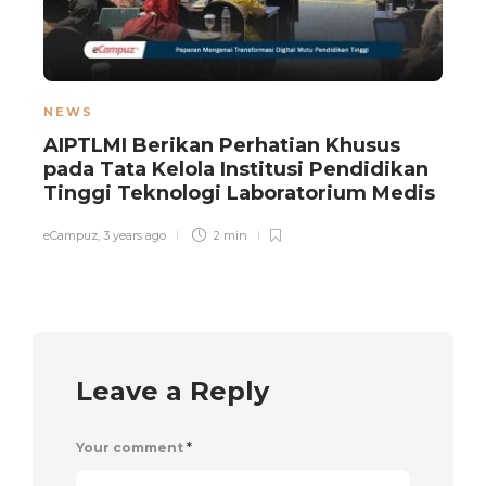
NEWS
AIPTLMI Berikan Perhatian Khusus
D
pada Tata Kelola Institusi Pendidikan
Tinggi Teknologi Laboratorium Medis
eCampuz
,
3 years ago
2 min
e
Leave a Reply
Your comment
*