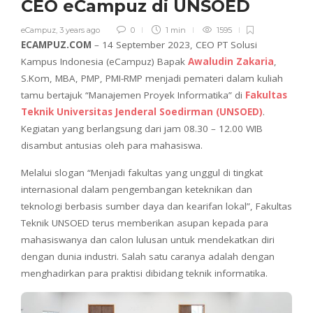
CEO eCampuz di UNSOED
eCampuz
,
3 years ago
0
1 min
1595
ECAMPUZ.COM
– 14 September 2023, CEO PT Solusi
Kampus Indonesia (eCampuz) Bapak
Awaludin Zakaria
,
S.Kom, MBA, PMP, PMI-RMP menjadi pemateri dalam kuliah
tamu bertajuk “Manajemen Proyek Informatika” di
Fakultas
Teknik Universitas Jenderal Soedirman (UNSOED)
.
Kegiatan yang berlangsung dari jam 08.30 – 12.00 WIB
disambut antusias oleh para mahasiswa.
Melalui slogan “Menjadi fakultas yang unggul di tingkat
internasional dalam pengembangan keteknikan dan
teknologi berbasis sumber daya dan kearifan lokal”, Fakultas
Teknik UNSOED terus memberikan asupan kepada para
mahasiswanya dan calon lulusan untuk mendekatkan diri
dengan dunia industri. Salah satu caranya adalah dengan
menghadirkan para praktisi dibidang teknik informatika.