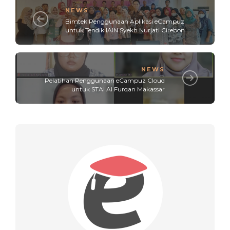
NEWS
Bimtek Penggunaan Aplikasi eCampuz
untuk Tendik IAIN Syekh Nurjati Cirebon
NEWS
Pelatihan Penggunaan eCampuz Cloud
untuk STAI Al Furqan Makassar