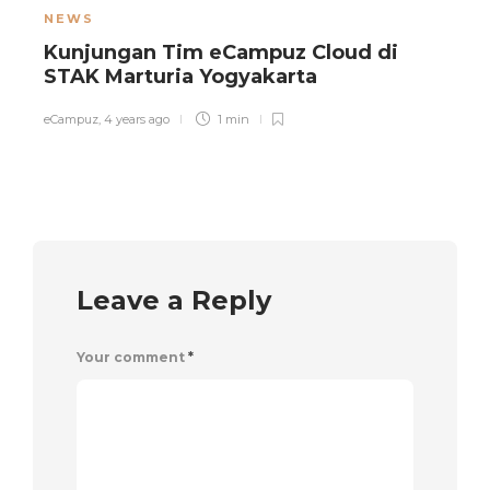
NEWS
Kunjungan Tim eCampuz Cloud di
STAK Marturia Yogyakarta
eCampuz
,
4 years ago
1 min
e
Leave a Reply
Your comment
*