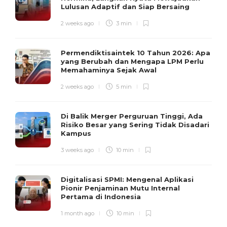
Lulusan Adaptif dan Siap Bersaing
2 weeks ago
3 min
Permendiktisaintek 10 Tahun 2026: Apa
yang Berubah dan Mengapa LPM Perlu
Memahaminya Sejak Awal
2 weeks ago
5 min
Di Balik Merger Perguruan Tinggi, Ada
Risiko Besar yang Sering Tidak Disadari
Kampus
3 weeks ago
10 min
Digitalisasi SPMI: Mengenal Aplikasi
Pionir Penjaminan Mutu Internal
Pertama di Indonesia
1 month ago
10 min