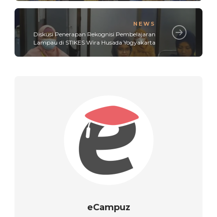
NEWS
Diskusi Penerapan Rekognisi Pembelajaran
Lampau di STIKES Wira Husada Yogyakarta
eCampuz