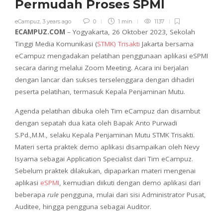
Permudah Proses SPMI
eCampuz
,
3 years ago
0
1 min
1137
ECAMPUZ.COM
– Yogyakarta, 26 Oktober 2023, Sekolah
Tinggi Media Komunikasi (
STMK) Trisakti
Jakarta bersama
eCampuz mengadakan pelatihan penggunaan aplikasi eSPMI
secara daring melalui Zoom Meeting. Acara ini berjalan
dengan lancar dan sukses terselenggara dengan dihadiri
peserta pelatihan, termasuk Kepala Penjaminan Mutu.
Agenda pelatihan dibuka oleh Tim eCampuz dan disambut
dengan sepatah dua kata oleh Bapak Anto Purwadi
S.Pd.,M.M., selaku Kepala Penjaminan Mutu STMK Trisakti.
Materi serta praktek demo aplikasi disampaikan oleh Nevy
Isyama sebagai Application Specialist dari Tim eCampuz.
Sebelum praktek dilakukan, dipaparkan materi mengenai
aplikasi
eSPMI
, kemudian diikuti dengan demo aplikasi dari
beberapa
rule
pengguna, mulai dari sisi Administrator Pusat,
Auditee, hingga pengguna sebagai Auditor.