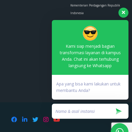
Kementerian Perdagangan Republik
Indonesia
Whatsapp :
0853-1111-1010
Email :
contact.us@kemendag.go.id
Kami siap menjadi bagian
transformasi layanan di kampus
Anda. Chat ini akan terhubung
langsung ke Whatsapp
Terdaftar di PSE Komdigi
No. TDPSE:
Apa yang bisa kami lakukan untuk
000753.03/DJAI.PSE/05/202
membantu Anda?