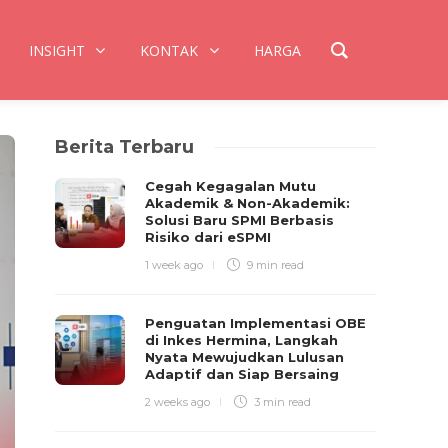
INSIGHT
KONTAK
HARGA
Berita Terbaru
Cegah Kegagalan Mutu
Akademik & Non-Akademik:
Solusi Baru SPMI Berbasis
Risiko dari eSPMI
1 week ago
9 min
read
Penguatan Implementasi OBE
di Inkes Hermina, Langkah
Nyata Mewujudkan Lulusan
Adaptif dan Siap Bersaing
2 weeks ago
3 min
read