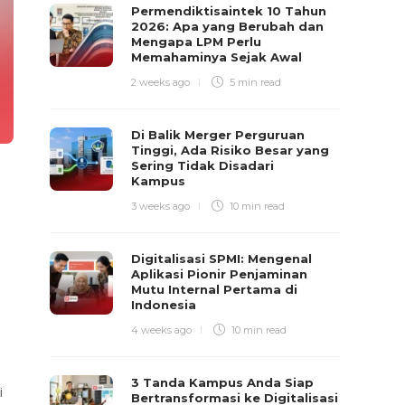
Permendiktisaintek 10 Tahun
2026: Apa yang Berubah dan
Mengapa LPM Perlu
Memahaminya Sejak Awal
2 weeks ago
5 min
read
Di Balik Merger Perguruan
Tinggi, Ada Risiko Besar yang
Sering Tidak Disadari
Kampus
3 weeks ago
10 min
read
Digitalisasi SPMI: Mengenal
Aplikasi Pionir Penjaminan
Mutu Internal Pertama di
Indonesia
4 weeks ago
10 min
read
3 Tanda Kampus Anda Siap
i
Bertransformasi ke Digitalisasi