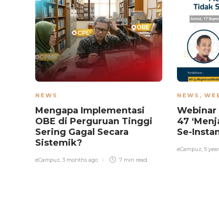
NEWS
NEWS
,
WE
Mengapa Implementasi
Webinar
OBE di Perguruan Tinggi
47 ‘Menj
Sering Gagal Secara
Se-Insta
Sistemik?
eCampuz
,
5 yea
eCampuz
,
3 months ago
7 min
read