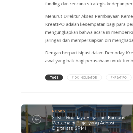
funding dan rencana strategis kedepan pe
Menurut Direktur Akses Pembiayaan Keme
KreatIPO adalah kesempatan bagi para pes
mengungkapkan bahwa acara ini memberika
jaringan dan mempersiapkan diri menghada
Dengan berpartisipasi dalam Demoday Kr
awal yang baik bagi perusahaan untuk tum
TAGS
#IDX INCUBATOR
#KREATIPO
NEWS
STKIP Budidaya Binjai Jadi Kampus
Pertama di Binjai yang Adopsi
Digitalisasi SPMI