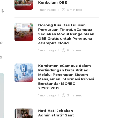
Kurikulum OBE
I).
1 month ago
6 min
read
Dorong Kualitas Lulusan
Perguruan Tinggi, eCampuz
Sediakan Modul Pengelolaan
OBE Gratis untuk Pengguna
uk
eCampuz Cloud
n
1 month ago
6 min
read
di
Komitmen eCampuz dalam
Perlindungan Data Pribadi
Melalui Penerapan Sistem
Manajemen Informasi Privasi
Berstandar ISO/IEC
27701:2019
1 month ago
3 min
read
Hati-Hati Jebakan
Administratif Saat