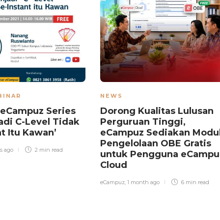
BINAR
NEWS
 eCampuz Series
Dorong Kualitas Lulusan
adi C-Level Tidak
Perguruan Tinggi,
nt Itu Kawan’
eCampuz Sediakan Modu
Pengelolaan OBE Gratis
rs ago
2 min
read
untuk Pengguna eCampu
Cloud
eCampuz
,
1 month ago
6 min
read