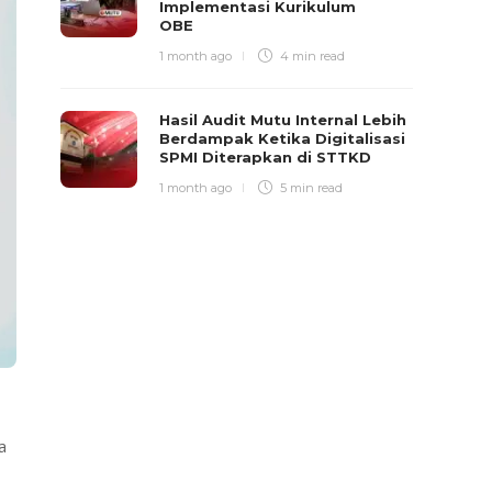
Implementasi Kurikulum
OBE
1 month ago
4 min
read
Hasil Audit Mutu Internal Lebih
Berdampak Ketika Digitalisasi
SPMI Diterapkan di STTKD
1 month ago
5 min
read
a