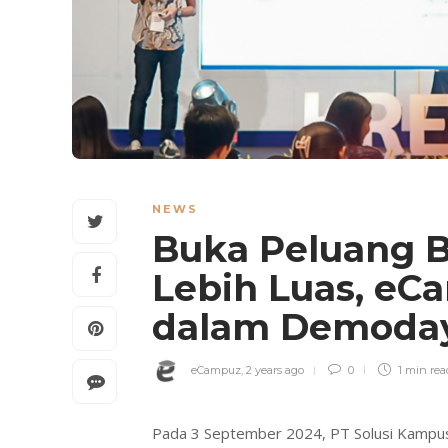
NEWS
Buka Peluang B
Lebih Luas, eC
dalam Demoday
eCampuz
,
2 years ago
0
1 min
rea
Pada 3 September 2024, PT Solusi Kampus 