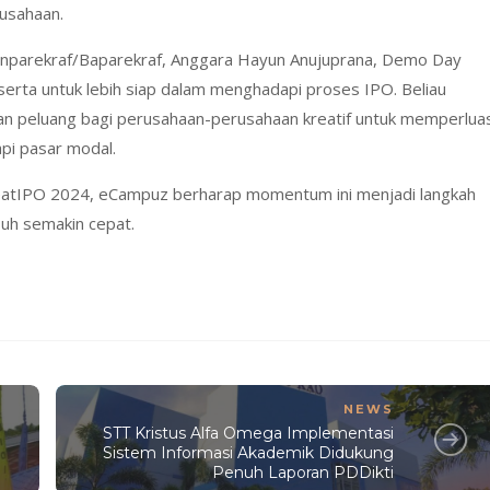
rusahaan.
nparekraf/Baparekraf, Anggara Hayun Anujuprana, Demo Day
erta untuk lebih siap dalam menghadapi proses IPO. Beliau
n peluang bagi perusahaan-perusahaan kreatif untuk memperlua
pi pasar modal.
eatIPO 2024, eCampuz berharap momentum ini menjadi langkah
buh semakin cepat.
NEWS
STT Kristus Alfa Omega Implementasi
Sistem Informasi Akademik Didukung
Penuh Laporan PDDikti