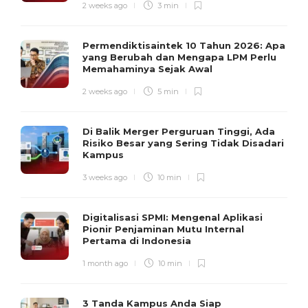
2 weeks ago
3 min
Permendiktisaintek 10 Tahun 2026: Apa
yang Berubah dan Mengapa LPM Perlu
Memahaminya Sejak Awal
2 weeks ago
5 min
Di Balik Merger Perguruan Tinggi, Ada
Risiko Besar yang Sering Tidak Disadari
Kampus
3 weeks ago
10 min
Digitalisasi SPMI: Mengenal Aplikasi
Pionir Penjaminan Mutu Internal
Pertama di Indonesia
1 month ago
10 min
3 Tanda Kampus Anda Siap