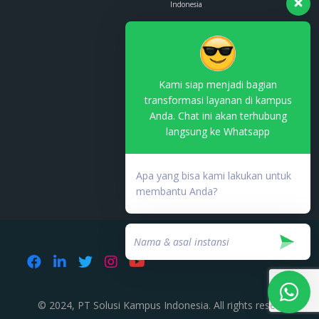
Indonesia
Whatsapp :
0853-1111-1010
Email :
contact.us@kemendag.go.id
Kami siap menjadi bagian
transformasi layanan di kampus
Anda. Chat ini akan terhubung
langsung ke Whatsapp
Terdaftar di PSE Komdigi
No. TDPSE:
Apa yang bisa kami lakukan untuk
000753.03/DJAI.PSE/05/202
membantu Anda?
© 2024, PT Solusi Kampus Indonesia. All rights reserved.