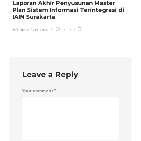
Laporan Akhir Penyusunan Master
Plan Sistem Informasi Terintegrasi di
IAIN Surakarta
e
eCampuz
,
7 years ago
1 min
Leave a Reply
Your comment
*