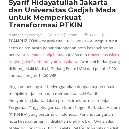
Syarif Hidayatullah Jakarta
dan Universitas Gadjah Mada
untuk Memperkuat
Transformasi PTKIN
eCampuz
,
3 years ago
0
2 min
1305
ECAMPUZ.COM
– Yogyakarta, 18 Juli 2023 – eCampuz turut
serta dalam acara penandatanganan nota kesepahaman
antara
Universitas Gadjah Mada
(UGM) dan
Universitas Islam
Negeri (UIN) Syarif Hidayatullah Jakarta
. Acara ini berlangsung
di Ruang Multi Media I, Gedung Pusat UGM dari pukul 13.00
sampai dengan 14.00 WIB.
Kegiatan penting ini diselenggarakan dengan tujuan untuk
menjalin kerja sama dan memperkuat UIN Syarif
Hidayatullah Jakarta dalam proses transformasi menjadi
Perguruan Tinggi Keagamaan Islam Negeri Berbadan Hukum
(PTKIN-BH) yang pertama di Indonesia. Penandatanganan
nota kesepahaman ini dilakukan oleh Prof. dr. Ova Emilia,
M.Med.Ed., Sp.OG(K)., Ph.D., selaku Rektor Universitas Gadjah