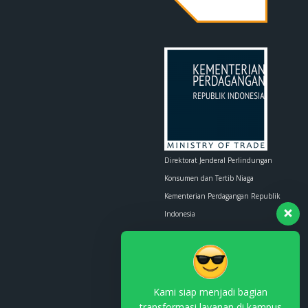
Direktorat Jenderal Perlindungan
Konsumen dan Tertib Niaga
Kementerian Perdagangan Republik
Indonesia
Whatsapp :
0853-1111-1010
Email :
contact.us@kemendag.go.id
Kami siap menjadi bagian
transformasi layanan di kampus