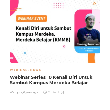
WEBINAR
,
NEWS
Webinar Series 10 Kenali Diri Untuk
P
Sambut Kampus Merdeka Belajar
eCampuz
,
6 years ago
2 min
e