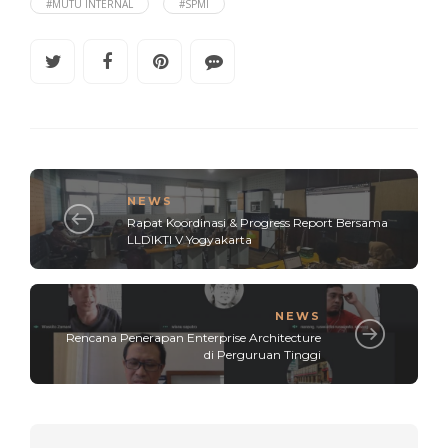
#MUTU INTERNAL
#SPMI
NEWS
Rapat Koordinasi & Progress Report Bersama
LLDIKTI V Yogyakarta
NEWS
Rencana Penerapan Enterprise Architecture
di Perguruan Tinggi