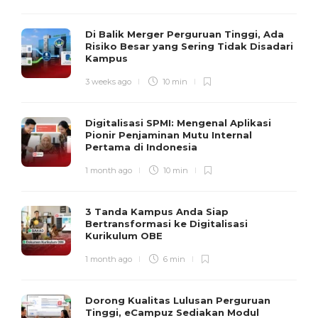
Di Balik Merger Perguruan Tinggi, Ada
Risiko Besar yang Sering Tidak Disadari
Kampus
3 weeks ago
10 min
Digitalisasi SPMI: Mengenal Aplikasi
Pionir Penjaminan Mutu Internal
Pertama di Indonesia
1 month ago
10 min
3 Tanda Kampus Anda Siap
Bertransformasi ke Digitalisasi
Kurikulum OBE
1 month ago
6 min
Dorong Kualitas Lulusan Perguruan
Tinggi, eCampuz Sediakan Modul