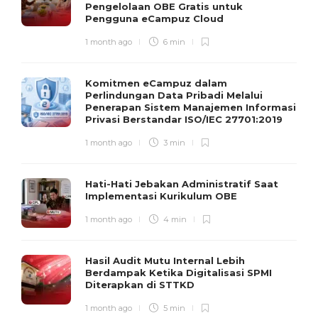
Pengelolaan OBE Gratis untuk
Pengguna eCampuz Cloud
1 month ago
6 min
Komitmen eCampuz dalam
Perlindungan Data Pribadi Melalui
Penerapan Sistem Manajemen Informasi
Privasi Berstandar ISO/IEC 27701:2019
1 month ago
3 min
Hati-Hati Jebakan Administratif Saat
Implementasi Kurikulum OBE
1 month ago
4 min
Hasil Audit Mutu Internal Lebih
Berdampak Ketika Digitalisasi SPMI
Diterapkan di STTKD
1 month ago
5 min