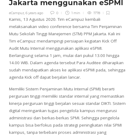
Jakarta menggunakan eSPMI
eCampuz
,
6 years ago
0
1 min
1778
Kamis, 13 Agustus 2020. Tim eCampuz kembali
melaksanakan video conference bersama Tim Penjaminan
Mutu Sekolah Tinggi Manejemen (STM) PPM Jakarta. Kali ini
Tim eCampuz mendampingi persiapan kegiatan Kick Off
Audit Mutu Internal menggunakan aplikasi eSPMI.
Berlangsung selama 1 jam, mulai dari pukul 13.00 hingga
14.00 WIB. Dalam agenda tersebut Para Auditee diharapkan
sudah mendapatkan akses ke aplikasi eSPMI pada, sehingga
agenda Kick off dapat berjalan lancar.
Memiliki Sistem Penjaminan Mutu Internal (SPMI) berarti
perguruan tinggi memiliki standar internal yang memastikan
kinerja perguruan tinggi berjalan sesuai standar DIKTI. Sistem
digital meringankan tugas pengelola kampus mengurusi
administrasi dan berkas-berkas SPMI. Sehingga pengelola
kampus bisa berfokus pada strategi peningkatan nilai SPMI
kampus, tanpa terbebani proses administrasi yang